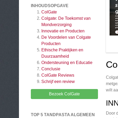
INHOUDSOPGAVE
ColGate
Colgate: De Toekomst van
Mondverzorging
Innovatie en Producten
De Voordelen van Colgate
Producten
Ethische Praktijken en
Duurzaamheid
Co
Ondersteuning en Educatie
Conclusie
ColGate
Reviews
Colgat
Schrijf een review
metgez
wilt a
Bezoek ColGate
IN
Door d
TOP 5 TANDPASTA ALGEMEEN