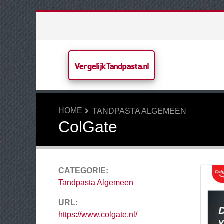
VergelijkTandpasta.nl
HOME
TANDPASTA ALGEMEEN
ColGate
CATEGORIE:
Tandpasta Algemeen
URL:
https://www.colgate.nl/