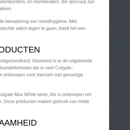
denborstels, en mondwaters, die speciaal zijn
akken.
ende benadering van mondhygiëne. Met
slechte adem tegen te gaan, biedt het een
RODUCTEN
ndgezondheid. Allereerst is er de uitgebreide
uorideformules die in veel Colgate-
 zijn ontworpen voor mensen met gevoelige
Colgate Max White-serie, die is ontworpen om
ren. Deze producten maken gebruik van milde
ZAAMHEID