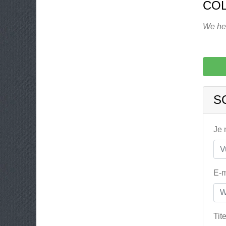
CO
We heb
S
Je
E-m
Tit