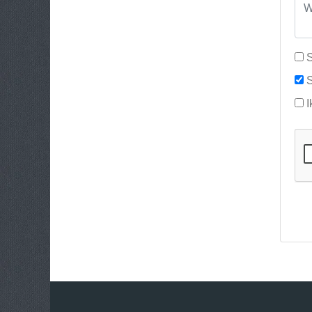
S
S
I