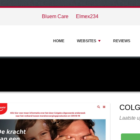
Bluem Care
Elmex234
HOME
WEBSITES
REVIEWS
COLG
Laatste 