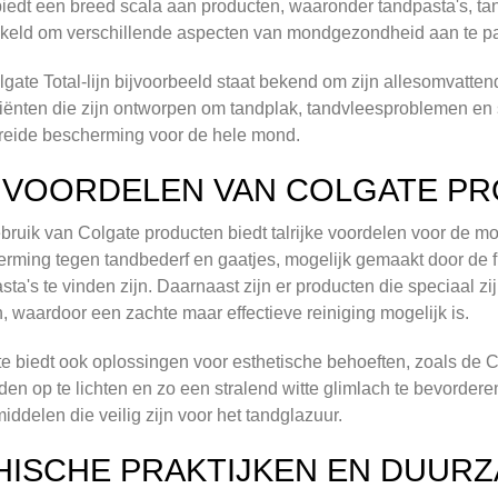
iedt een breed scala aan producten, waaronder tandpasta's, tan
keld om verschillende aspecten van mondgezondheid aan te p
gate Total-lijn bijvoorbeeld staat bekend om zijn allesomvatt
iënten die zijn ontworpen om tandplak, tandvleesproblemen en 
reide bescherming voor de hele mond.
 VOORDELEN VAN COLGATE P
bruik van Colgate producten biedt talrijke voordelen voor de mo
rming tegen tandbederf en gaatjes, mogelijk gemaakt door de fl
sta's te vinden zijn. Daarnaast zijn er producten die speciaal
, waardoor een zachte maar effectieve reiniging mogelijk is.
e biedt ook oplossingen voor esthetische behoeften, zoals de 
den op te lichten en zo een stralend witte glimlach te bevorde
iddelen die veilig zijn voor het tandglazuur.
HISCHE PRAKTIJKEN EN DUUR