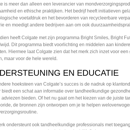
e is meer dan alleen een leverancier van mondverzorgingsproduc
amheid en ethische praktijken. Het bedrijf heeft initiatieven ge
logische voetafdruk en het bevorderen van recycleerbare verpa
rie en moedigt andere bedrijven aan om ook duurzaamheidspra
ien heeft Colgate met zijn programma Bright Smiles, Bright 
wijd. Dit programma biedt voorlichting en middelen aan kind
ten. Hiermee laat Colgate zien dat het merk zich inzet voor een 
n, maar voor de hele wereld.
DERSTEUNING EN EDUCATIE
dere hoeksteen van Colgate’s succes is de nadruk op klantond
 biedt een schat aan informatie over tandheelkundige gezondhei
n adviezen bieden. Of het nu gaat om het kiezen van de juiste t
uoride, de bronnen zijn ontworpen om je te helpen weloverwoge
rzorgingsroutine.
rk ondersteunt ook tandheelkundige professionals met toegang 