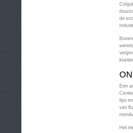
Colgat
duurza
de eco
indust
Bovend
wereld
vergro
klante
ON
Een an
Center
tips e
van fl
mondve
Het me