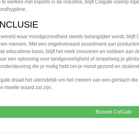
te werken met experts in de industrie, blijft Colgate voorop lo
ondhygiëne.
NCLUSIE
 wereld waar mondgezondheid steeds belangrijker wordt, blijft 
nen mensen. Met een ongeëvenaard assortiment aan producten,
te educatieve basis, blijft het merk innoveren en voldoen aan d
aar een oplossing voor tandgevoeligheid of simpelweg je gliml
ondersteuning die je nodig hebt om je mond gezond en stralend
lgate draait het uiteindelijk om het creëren van een glimlach die
 de moeite waard zal zijn.
Bezoek ColGate