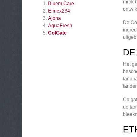
merk b
Bluem Care
ontwik
Elmex234
Ajona
De Col
AquaFresh
ingred
ColGate
uitgeb
DE
Het ge
besche
tandpa
tanden
Colgat
de tan
bleekm
ET