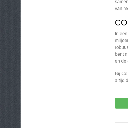
samen 
van m
CO
In een
miljoe
robuus
bent n
en de 
Bij Co
altijd