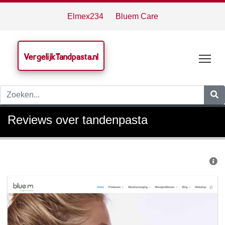
Elmex234
Bluem Care
VergelijkTandpasta.nl
Tog
Reviews over tandenpasta